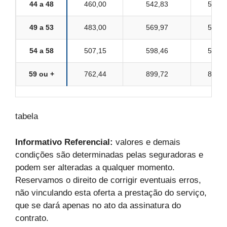
44 a 48
460,00
542,83
529,0
49 a 53
483,00
569,97
555,4
54 a 58
507,15
598,46
583,2
59 ou +
762,44
899,72
876,8
tabela
Informativo Referencial:
valores e demais
condições são determinadas pelas seguradoras e
podem ser alteradas a qualquer momento.
Reservamos o direito de corrigir eventuais erros,
não vinculando esta oferta a prestação do serviço,
que se dará apenas no ato da assinatura do
contrato.