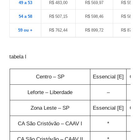
49 a 53
R$ 483,00
R$ 569,97
R$ 555,48
54 a 58
R$ 507,15
R$ 598,46
R$ 583,25
59 ou +
R$ 762,44
R$ 899,72
R$ 876,85
tabela l
Centro – SP
Essencial [E]
Conf
Leforte – Liberdade
–
Zona Leste – SP
Essencial [E]
Conf
CA São Cristóvão – CAAV I
*
CA São Cristóvão – CAAV II
*