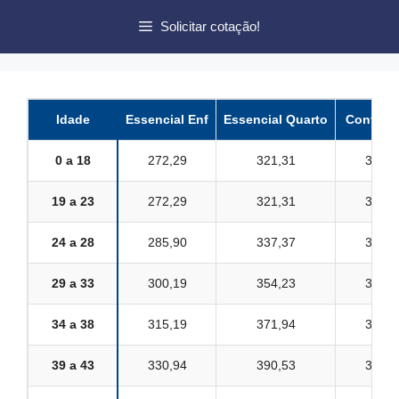
Pular
Solicitar cotação!
para
o
conteúdo
Idade
Essencial Enf
Essencial Quarto
Conforto
0 a 18
272,29
321,31
313,1
19 a 23
272,29
321,31
313,1
24 a 28
285,90
337,37
328,7
29 a 33
300,19
354,23
345,2
34 a 38
315,19
371,94
362,4
39 a 43
330,94
390,53
380,6