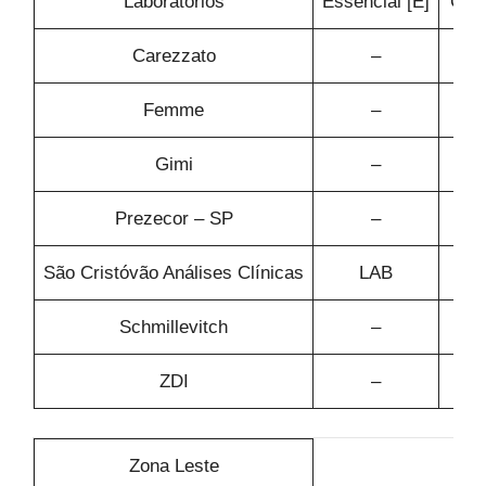
Laboratórios
Essencial [E]
Conf
Carezzato
–
Femme
–
Gimi
–
Prezecor – SP
–
São Cristóvão Análises Clínicas
LAB
Schmillevitch
–
ZDI
–
Zona Leste