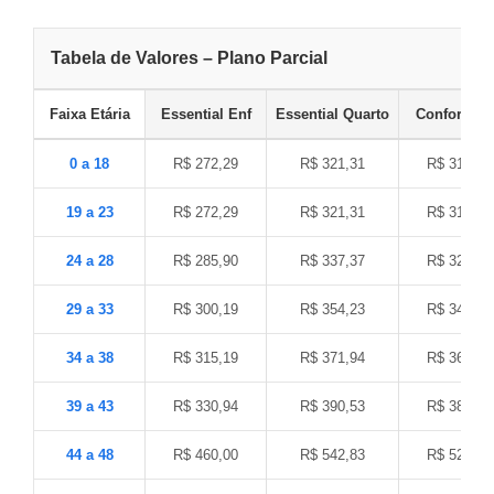
Tabela de Valores – Plano Parcial
Faixa Etária
Essential Enf
Essential Quarto
Conforto E
0 a 18
R$ 272,29
R$ 321,31
R$ 313,14
19 a 23
R$ 272,29
R$ 321,31
R$ 313,14
24 a 28
R$ 285,90
R$ 337,37
R$ 328,79
29 a 33
R$ 300,19
R$ 354,23
R$ 345,22
34 a 38
R$ 315,19
R$ 371,94
R$ 362,48
39 a 43
R$ 330,94
R$ 390,53
R$ 380,60
44 a 48
R$ 460,00
R$ 542,83
R$ 529,03