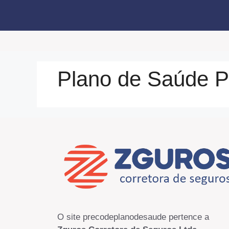
Pular
para
o
conteúdo
Plano de Saúde P
O site precodeplanodesaude pertence a