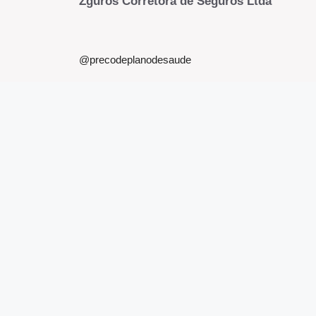
Zguros Corretora de Seguros Ltda
@precodeplanodesaude