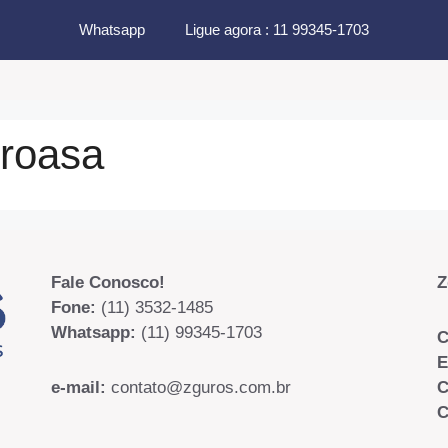
Whatsapp
Ligue agora : 11 99345-1703
roasa
Fale Conosco!
Z
Fone:
(11) 3532-1485
Whatsapp:
(11) 99345-1703
C
E
e-mail:
contato@zguros.com.br
C
C