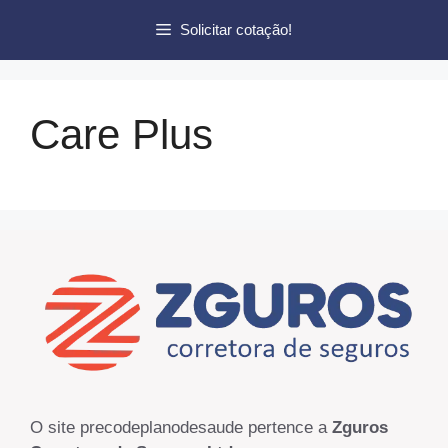
Pular
Solicitar cotação!
para
o
conteúdo
Care Plus
O site precodeplanodesaude pertence a
Zguros