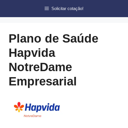
Pular
Solicitar cotação!
para
o
conteúdo
Plano de Saúde
Hapvida
NotreDame
Empresarial